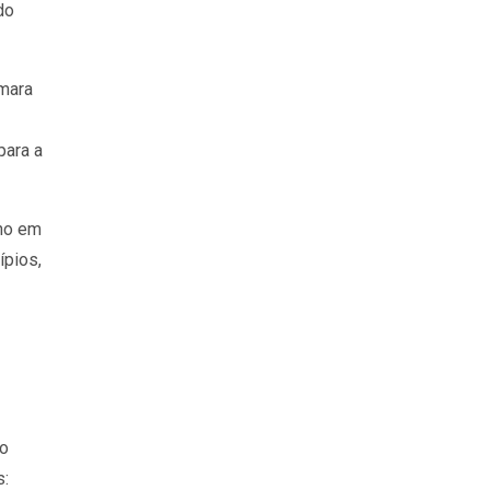
do
mara
para a
rno em
ípios,
ro
s: