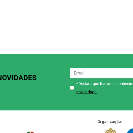
 NOVIDADES
* Declaro que li e tomei conhec
privacidade.
Organização: