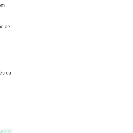
 em
ão de
vés da